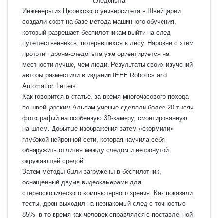
Инженеры из Цюрихского университета в Швейцарии
создали софт на базе метода машинного обучения,
который разрешает беспилотникам выйти на след
путешественников, потерявшихся в лесу. Наровне с этим
прототип дрона-следопыта уже ориентируется на
местности лучше, чем люди. Результаты своих изучений
авторы разместили в издании IEEE Robotics and
Automation Letters.
Как говорится в статье, за время многочасового похода
по швейцарским Альпам ученые сделали более 20 тысяч
фотографий на особенную 3D-камеру, смонтированную
на шлем. Добытые изображения затем «скормили»
глубокой нейронной сети, которая научила себя
обнаружить отличия между следом и нетронутой
окружающей средой.
Затем методы были загружены в беспилотник,
оснащенный двумя видеокамерами для
стереоскопического компьютерного зрения. Как показали
тесты, дрон выходил на незнакомый след с точностью
85%, в то время как человек справлялся с поставленной