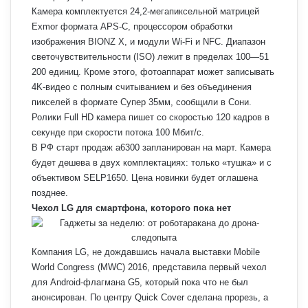
Камера комплектуется 24,2-мегапиксельной матрицей
Exmor формата APS-C, процессором обработки
изображения BIONZ X, и модули Wi-Fi и NFC. Диапазон
светочувствительности (ISO) лежит в пределах 100—51
200 единиц. Кроме этого, фотоаппарат может записывать
4K-видео с полным считыванием и без объединения
пикселей в формате Супер 35мм, сообщили в Сони.
Ролики Full HD камера пишет со скоростью 120 кадров в
секунде при скорости потока 100 Мбит/с.
В РФ старт продаж a6300 запланирован на март. Камера
будет дешева в двух комплектациях: только «тушка» и с
объективом SELP1650. Цена новинки будет оглашена
позднее.
Чехол LG для смартфона, которого пока нет
Компания LG, не дождавшись начала выставки Mobile
World Congress (MWC) 2016, представила первый чехол
для Android-флагмана G5, который пока что не был
анонсирован. По центру Quick Cover сделана прорезь, а