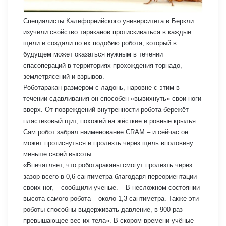
Специалисты Калифорнийского университета в Беркли
изучили свойство тараканов протискиваться в каждые
щели и создали по их подобию робота, который в
будущем может оказаться нужным в течении
спасопераций в территориях прохождения торнадо,
землетрясений и взрывов.
Роботаракан размером с ладонь, наровне с этим в
течении сдавливания он способен «вывихнуть» свои ноги
вверх. От повреждений внутренности робота бережёт
пластиковый щит, похожий на жёсткие и ровные крылья.
Сам робот забрал наименование CRAM – и сейчас он
может протиснуться и пролезть через щель вполовину
меньше своей высоты.
«Впечатляет, что роботараканы смогут пролезть через
зазор всего в 0,6 сантиметра благодаря переориентации
своих ног, – сообщили ученые. – В несложном состоянии
высота самого робота – около 1,3 сантиметра. Также эти
роботы способны выдерживать давление, в 900 раз
превышающее вес их тела». В скором времени учёные