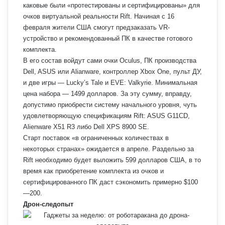
каковые были «протестированы и сертифицированы» для
очков виртуальной реальности Rift. Начиная с 16
февраля жители США смогут предзаказать VR-
устройство и рекомендованный ПК в качестве готового
комплекта.
В его состав войдут сами очки Oculus, ПК производства
Dell, ASUS или Alianware, контроллер Xbox One, пульт ДУ,
и две игры — Lucky’s Tale и EVE: Valkyrie. Минимальная
цена набора — 1499 долларов. За эту сумму, вправду,
допустимо приобрести систему начального уровня, чуть
удовлетворяющую спецификациям Rift: ASUS G11CD,
Alienware X51 R3 либо Dell XPS 8900 SE.
Старт поставок «в ограниченных количествах в
некоторых странах» ожидается в апреле. Раздельно за
Rift необходимо будет выложить 599 долларов США, в то
время как приобретение комплекта из очков и
сертифицированного ПК даст сэкономить примерно $100
—200.
Дрон-следопыт