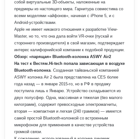
собой виртуальные 3D-объекты, наложенные на
предмеры из настоящего мира. Гарнитура совместима со
всеми моделями «айфонов», начиная с iPhone 5, и с
Android-устройствами.
Apple не имеет никакого отношения к разработке View-
Master, но то, что она дала войти VR-очки (пускай и
стороннего производителя) в свой магазин, подтверждает
интерес калифорнийской компании к подобной продукции.
Обзор: «парящая» Bluetooth-колонка ASWY Air2
На тест к Вестям.Hi-tech попала зависающая в воздухе
Bluetooth-колонка
. Созданная тайваньской компанией
ASWY колонка Air 2 была представлена на CES более
года назад — в январе 2015-го, но в РФ в продажу
поступила лишь к Январю. Устройство складывается из
двух полусфер. Одна, массивная и тяжелая (без малого
килограмм), содержит превосходные электромагниты,
вторая — компактная и легкая (240 граммов) — имеется
самой простой Bluetooth-колонкой со встроенным
микрофоном для применения в качестве устройства
громкой связи.
К сожалению, использованный в колонке динамик