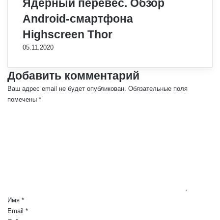
Ядерный перевес. Обзор
Android-смартфона
Highscreen Thor
05.11.2020
Добавить комментарий
Ваш адрес email не будет опубликован.
Обязательные поля
помечены
*
К
о
м
м
е
н
т
а
р
Имя
*
и
Email
*
й