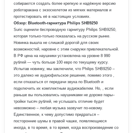
собираются создать более крепкую и надёжную версию
роботаракана с экзоскелетом из мягких материалов и
протестировать её в настоящих условиях.
Обзор: Bluetooth-гарнитура Philips SHB9250
Suric оценили беспроводную гарнитуру Philips SHB9250,
которая только-только показалась на русском рынке.
Новинка вышла не слишкой дорогой для своих
возможностей, наровне с этим снаружи привлекательной.
В РФ цена на наушники установлена на уровне 8 990
рублей — чуть больше 100 евро по текущему курсу.
Испытав новинку, мы заключили, что Philips SHB9250 –
это далеко не аудиофильское решение, помимо этого ,
если отказаться от передачи звука по Bluetooth и
подключить их комплектным аудиокабелем. Но, , если
раньше вы пользовались наушниками не дороже пары–
тройки тысяч рублей, не услышать отличие будет
невозможно – любая музыка зазвучит по-новому.
Единственное, к чему допустимо придраться –
посторонние шумы в правой чашке, появляющиеся
иногда, в то время, в то время, когда воспроизведение со