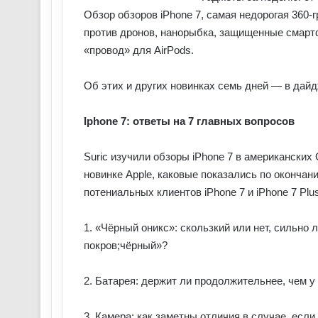
Обзор обзоров iPhone 7, самая недорогая 360-
против дронов, нанорыбка, защищенные смартф
«провод» для AirPods.
Об этих и других новинках семь дней — в дайд
Iphone 7: ответы на 7 главных вопросов
Suric изучили обзоры iPhone 7 в американски
новинке Apple, каковые показались по окончан
потениальных клиентов iPhone 7 и iPhone 7 Plus
1. «Чёрный оникс»: скользкий или нет, сильно
покров;чёрный»?
2. Батарея: держит ли продолжительнее, чем у 
3. Камера: как заметны отличия в случае, если