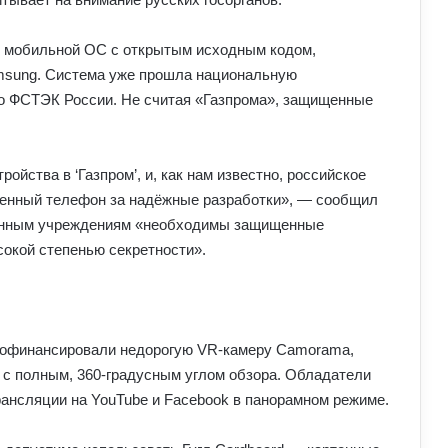
тся мобильной ОС с открытым исходным кодом,
msung. Система уже прошла национальную
о ФСТЭК России. Не считая «Газпрома», защищенные
йства в ‘Газпром’, и, как нам известно, российское
венный телефон за надёжные разработки», — сообщил
твенным учреждениям «необходимы защищенные
сокой степенью секретности».
 профинансировали недорогую VR-камеру Camorama,
 с полным, 360-градусным углом обзора. Обладатели
анcляции на YouTube и Facebook в панорамном режиме.