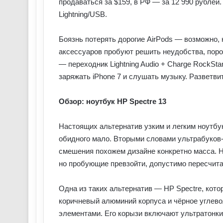
продаваться за $159, в РФ — за 12 990 рублей
Lightning/USB.
Боязнь потерять дорогие AirPods — возможно,
аксессуаров пробуют решить неудобства, пор
— переходник Lightning Audio + Charge RockSta
заряжать iPhone 7 и слушать музыку. Разветви
Обзор: ноутбук HP Spectre 13
Настоящих альтернатив узким и легким ноутбу
обидного мало. Вторыми словами ультрабуков-
смешения похожем дизайне конкретно масса. 
но пробующие превзойти, допустимо пересчита
Одна из таких альтернатив — HP Spectre, кото
коричневый алюминий корпуса и чёрное углев
элементами. Его корызи включают ультратонки