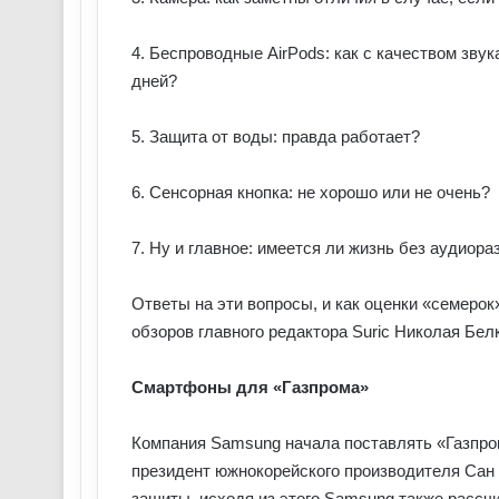
4. Беспроводные AirPods: как с качеством зву
дней?
5. Защита от воды: правда работает?
6. Сенсорная кнопка: не хорошо или не очень?
7. Ну и главное: имеется ли жизнь без аудиор
Ответы на эти вопросы, и как оценки «семерок
обзоров главного редактора Suric Николая Бел
Смартфоны для «Газпрома»
Компания Samsung начала поставлять «Газпро
президент южнокорейского производителя Сан
защиты, исходя из этого Samsung также рассчи