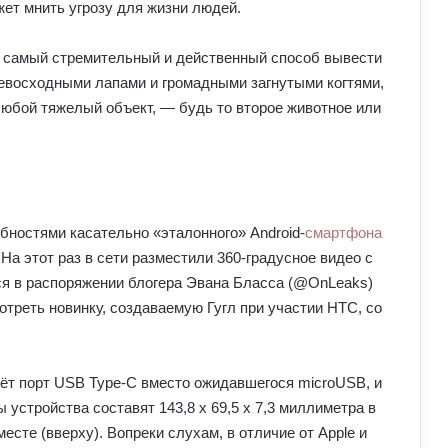
жет мнить угрозу для жизни людей.
, самый стремительный и действенный способ вывести
евосходными лапами и громадными загнутыми когтями,
любой тяжелый объект, — будь то второе животное или
обностями касательно «эталонного» Android-
смартфона
. На этот раз в сети разместили 360-градусное видео с
я в распоряжении блогера Эвана Бласса (@OnLeaks)
реть новинку, создаваемую Гугл при участии HTC, со
ёт порт USB Type-C вместо ожидавшегося microUSB, и
 устройства составят 143,8 х 69,5 x 7,3 миллиметра в
месте (вверху). Вопреки слухам, в отличие от Apple и