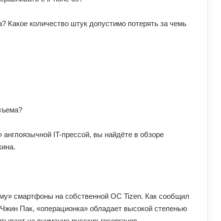
ка? Какое количество штук допустимо потерять за чемь
азъема?
» англоязычной IT-прессой, вы найдёте в обзоре
кина.
му» смартфоны на собственной ОС Tizen. Как сообщил
 Чжин Пак, «операционка» обладает высокой степенью
тывает на внимание русских госорганов.