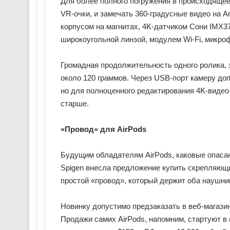
Для более полного погружения в происходящее
VR-очки, и замечать 360-градусные видео на 
корпусом на магнитах, 4K-датчиком Сони IMX3
широкоугольной линзой, модулем Wi-Fi, микро
Громадная продолжительность одного ролика, з
около 120 граммов. Через USB-порт камеру до
но для полноценного редактирования 4K-видео
старше.
«Провод» для AirPods
Будущим обладателям AirPods, каковые опаса
Spigen внесла предложение купить скрепляющи
простой «провод», который держит оба наушник
Новинку допустимо предзаказать в веб-магазин
Продажи самих AirPods, напомним, стартуют 