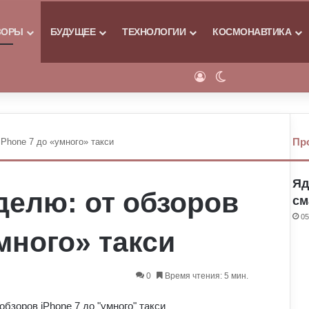
Я
ЗОРЫ
БУДУЩЕЕ
ТЕХНОЛОГИИ
КОСМОНАВТИКА
Войти
Switch skin
Пр
iPhone 7 до «умного» такси
Яд
делю: от обзоров
см
05
много» такси
0
Время чтения: 5 мин.