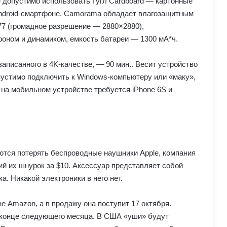
 допустимо использовать Гугл Cardboard — картонные
Android-смартфоне. Camorama обладает влагозащитным
77 (громадное разрешение — 2880×2880),
фоном и динамиком, емкость батареи — 1300 мА*ч.
аписанного в 4K-качестве, — 90 мин.. Весит устройство
пустимо подключить к Windows-компьютеру или «маку»,
 на мобильном устройстве требуется iPhone 6S и
ются потерять беспроводные наушники Apple, компания
й их шнурок за $10. Аксессуар представляет собой
а. Никакой электроники в него нет.
е Amazon, а в продажу она поступит 17 октября.
в конце следующего месяца. В США «уши» будут