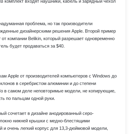
. В комплект входят наушники, кабель и зарядный чехол
 надуманная проблема, но так производители
ожденные дизайнерскими решения Apple. Второй пример
r от компании Belikin, который разрешает одновременно
тель будет продаваться за $40.
кам Apple от производителей компьютеров с Windows до
клонов в серебристом алюминии и до степени
Но в самом деле неповторимые модели, не копирующие,
ть по пальцам одной руки.
рый сочетает в дизайне анодированный серо-
олокно нижней крышки с медно-блестящими
й и очень легкий корпус для 13,3-дюймовой модели,