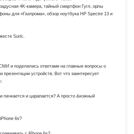
градусная 4K-камера, тайный смартфон Гугл, орлы
оны для «Газпрома», обзор ноутбука HP Spectre 13 и
жесте Suric.
х СМИ и поделились ответами на главные вопросы о
ии презентации устройств. Вот что заинтересует
:
 ли пачкается и царапается? А просто &кожный
iPhone 6s?
 сравнивать с iPhone 6s?