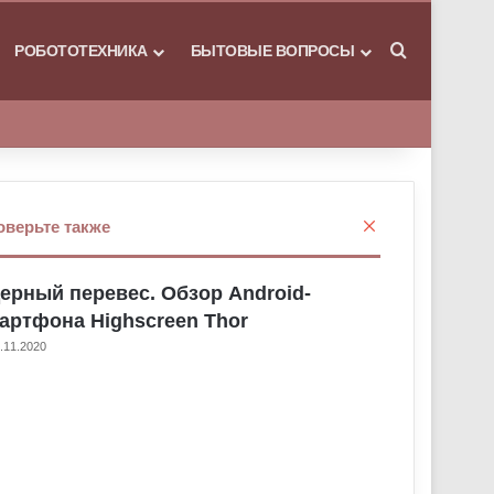
РОБОТОТЕХНИКА
БЫТОВЫЕ ВОПРОСЫ
Искать
З
оверьте также
а
к
ерный перевес. Обзор Android-
р
ы
артфона Highscreen Thor
т
.11.2020
ь