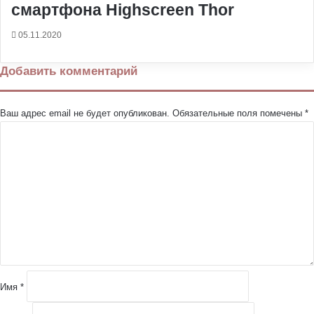
смартфона Highscreen Thor
05.11.2020
Добавить комментарий
Ваш адрес email не будет опубликован.
Обязательные поля помечены
*
К
о
м
м
е
н
т
а
р
и
й
Имя
*
*