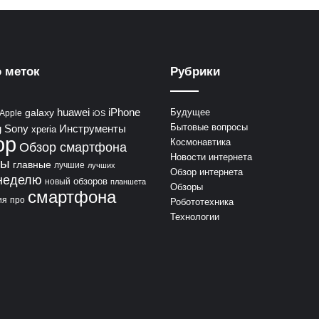
 меток
Рубрики
huawei
iPhone
galaxy
Будущее
Apple
iOS
Бытовые вопросы
g
Sony
Инструменты
xperia
ор
Космонавтика
Обзор смартфона
Новости интернета
ты
главные
лучшие
лучших
Обзор интернета
неделю
обзоров
новый
планшета
Обзоры
смартфона
ия
про
Робототехника
Технологии