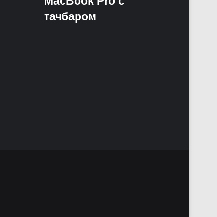
MacBook Pro с
тачбаром