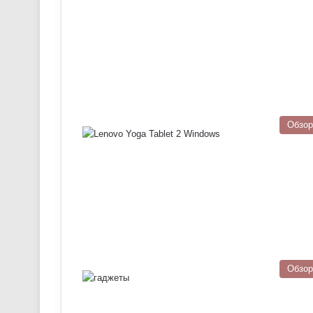
Обзо
Обзо