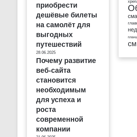
xperi
приобрести
О
дешёвые билеты
см
гла
на самолёт для
не
выгодных
план
см
путешествий
28.06.2025
Почему развитие
веб-сайта
становится
необходимым
для успеха и
роста
современной
компании