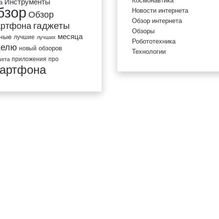
Космонавтика
Инструменты
a
бзор
Новости интернета
Обзор
Обзор интернета
гаджеты
артфона
Обзоры
вные
месяца
лучшие
лучших
Робототехника
делю
обзоров
новый
Технологии
приложения
про
шета
артфона