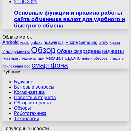
21.06.2025
Основные функции и правила работы
сайта обменника валют для удобного и
быстрого обмена
Облако меток
Android
huawei
iPhone
Samsung
Sony
galaxy
xperia
Apple
iOS
Обзор
гаджеты
Обзор смартфона
Инструменты
неделю
главные
месяца
обзоров
лучшие
новый
лучших
планшета
смартфона
приложения
про
Рубрики
Будущее
Бытовые вопросы
Космонавтика
Новости интернета
Обзор интернета
Обзоры
Робототехника
Технологии
Популярные новости