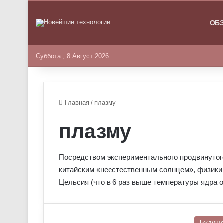
ГЛАВНА
ОБ
Суббота , 8 Август 2026
Главная
/
плазму
плазму
Посредством экспериментального продвинутог
китайским «неестественным солнцем», физики 
Цельсия (что в 6 раз выше температуры ядра 
Будущ