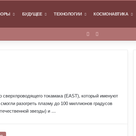
Я
ЗОРЫ
БУДУЩЕЕ
ТЕХНОЛОГИИ
КОСМОНАВТИКА
Войти
Switch skin
о сверхпроводящего токамака (EAST), который именуют
смогли разогреть плазму до 100 миллионов градусов
отечественной звезды) и …
ее