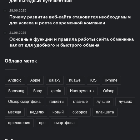
для выгодных путешествий
28.06.2025
Почему развитие веб-сайта становится необходимым
для успеха и роста современной компании
21.06.2025
Основные функции и правила работы сайта обменника
валют для удобного и быстрого обмена
Облако меток
Android
Apple
galaxy
huawei
iOS
iPhone
Samsung
Sony
xperia
Инструменты
Обзор
Обзор смартфона
гаджеты
главные
лучшие
лучших
месяца
неделю
новый
обзоров
планшета
приложения
про
смартфона