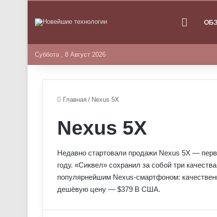
ГЛАВНА
ОБ
Суббота , 8 Август 2026
Главная
/
Nexus 5X
Nexus 5X
Недавно стартовали продажи Nexus 5X — перв
году. «Сиквел» сохранил за собой три качеств
популярнейшим Nexus-смартфоном: качественну
дешёвую цену — $379 В США.