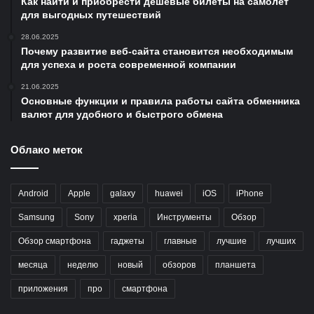
Как найти и приобрести дешёвые билеты на самолёт
для выгодных путешествий
28.06.2025
Почему развитие веб-сайта становится необходимым
для успеха и роста современной компании
21.06.2025
Основные функции и правила работы сайта обменника
валют для удобного и быстрого обмена
Облако меток
Android
Apple
galaxy
huawei
iOS
iPhone
Samsung
Sony
xperia
Инструменты
Обзор
Обзор смартфона
гаджеты
главные
лучшие
лучших
месяца
неделю
новый
обзоров
планшета
приложения
про
смартфона