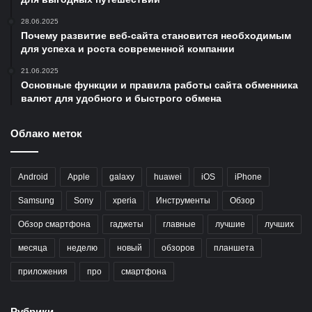
28.06.2025
Почему развитие веб-сайта становится необходимым
для успеха и роста современной компании
21.06.2025
Основные функции и правила работы сайта обменника
валют для удобного и быстрого обмена
Облако меток
Android
Apple
galaxy
huawei
iOS
iPhone
Samsung
Sony
xperia
Инструменты
Обзор
Обзор смартфона
гаджеты
главные
лучшие
лучших
месяца
неделю
новый
обзоров
планшета
приложения
про
смартфона
Рубрики