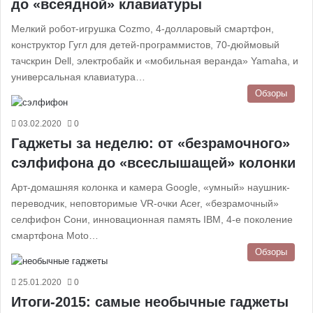
до «всеядной» клавиатуры
Мелкий робот-игрушка Cozmo, 4-долларовый смартфон,
конструктор Гугл для детей-программистов, 70-дюймовый
тачскрин Dell, электробайк и «мобильная веранда» Yamaha, и
универсальная клавиатура…
Обзоры
03.02.2020
0
Гаджеты за неделю: от «безрамочного»
сэлфифона до «всеслышащей» колонки
Арт-домашняя колонка и камера Google, «умный» наушник-
переводчик, неповторимые VR-очки Acer, «безрамочный»
селфифон Сони, инновационная память IBM, 4-е поколение
смартфона Moto…
Обзоры
25.01.2020
0
Итоги-2015: самые необычные гаджеты