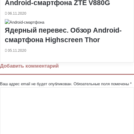
Android-смартфона ZTE V880G
06.11.2020
Ядерный перевес. Обзор Android-
смартфона Highscreen Thor
05.11.2020
Добавить комментарий
Ваш адрес email не будет опубликован.
Обязательные поля помечены
*
К
о
м
м
е
н
т