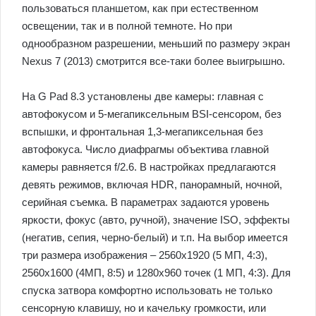
пользоваться планшетом, как при естественном
освещении, так и в полной темноте. Но при
однообразном разрешении, меньший по размеру экран
Nexus 7 (2013) смотрится все-таки более выигрышно.
На G Pad 8.3 установлены две камеры: главная с
автофокусом и 5-мегапиксельным BSI-сенсором, без
вспышки, и фронтальная 1,3-мегапиксельная без
автофокуса. Число диафрагмы объектива главной
камеры равняется f/2.6. В настройках предлагаются
девять режимов, включая HDR, панорамный, ночной,
серийная съемка. В параметрах задаются уровень
яркости, фокус (авто, ручной), значение ISO, эффекты
(негатив, сепия, черно-белый) и т.п. На выбор имеется
три размера изображения – 2560х1920 (5 МП, 4:3),
2560х1600 (4МП, 8:5) и 1280х960 точек (1 МП, 4:3). Для
спуска затвора комфортно использовать не только
сенсорную клавишу, но и качельку громкости, или