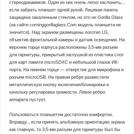
стереодинамиков. Один из них очень легко заслонить, ,
если забрать планшет одной рукой. Лицевая панель
защищена закаленным стеклом, но это не Gorilla Glass
(на сайте corninggorillaglass.Com модель планшета не
значится). Над экраном размещены логотип LG,
объектив фронтальной камеры и датчик освещения. На
верхнем торце корпуса расположены 3,5-мм разъем
для гарнитуры, прикрытый заглушкой из пластика слот
для карт памяти microSDXC и небольшой глазок ИК-
порта. На нижнем торце — отверстие для микрофона и
разъем microUSB. На правом ребре разместили
металлическую кнопку включения/блокировки и
качельку регулировки громкости. Левое ребро
аппарата пустует.
Пользоваться планшетом достаточно комфортно.
Вправду, , если принять альбомную ориентацию экрана
как главную, то 3,5-мм разъем для гарнитуры был бы