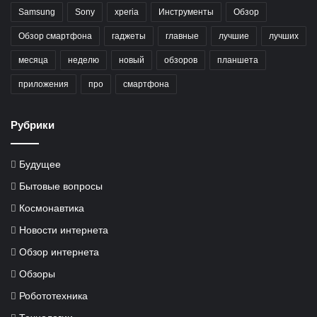
Samsung
Sony
xperia
Инструменты
Обзор
Обзор смартфона
гаджеты
главные
лучшие
лучших
месяца
неделю
новый
обзоров
планшета
приложения
про
смартфона
Рубрики
Будущее
Бытовые вопросы
Космонавтика
Новости интернета
Обзор интернета
Обзоры
Робототехника