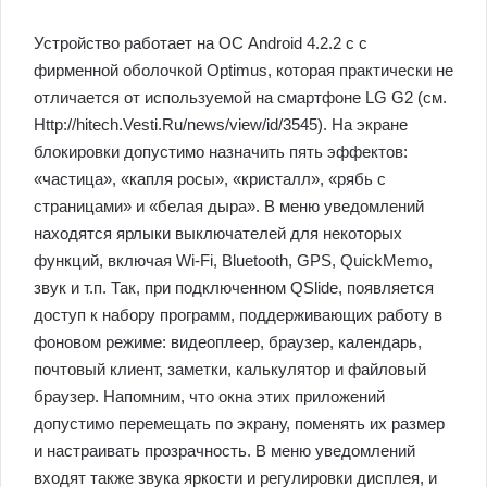
Устройство работает на ОС Android 4.2.2 с с
фирменной оболочкой Optimus, которая практически не
отличается от используемой на смартфоне LG G2 (см.
Http://hitech.Vesti.Ru/news/view/id/3545). На экране
блокировки допустимо назначить пять эффектов:
«частица», «капля росы», «кристалл», «рябь с
страницами» и «белая дыра». В меню уведомлений
находятся ярлыки выключателей для некоторых
функций, включая Wi-Fi, Bluetooth, GPS, QuickMemo,
звук и т.п. Так, при подключенном QSlide, появляется
доступ к набору программ, поддерживающих работу в
фоновом режиме: видеоплеер, браузер, календарь,
почтовый клиент, заметки, калькулятор и файловый
браузер. Напомним, что окна этих приложений
допустимо перемещать по экрану, поменять их размер
и настраивать прозрачность. В меню уведомлений
входят также звука яркости и регулировки дисплея, и