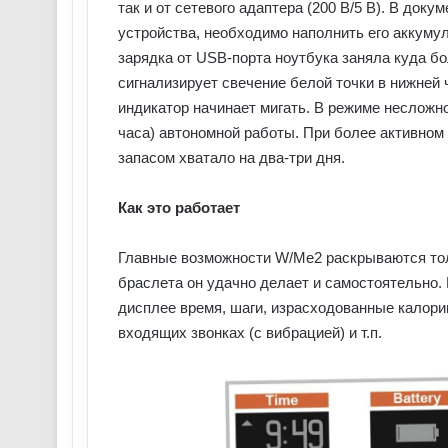
так и от сетевого адаптера (200 В/5 В). В док
устройства, необходимо наполнить его аккумул
зарядка от USB-порта ноутбука заняла куда б
сигнализирует свечение белой точки в нижней 
индикатор начинает мигать. В режиме несложн
часа) автономной работы. При более активном 
запасом хватало на два-три дня.
Как это работает
Главные возможности W/Me2 раскрываются тол
браслета он удачно делает и самостоятельно. 
дисплее время, шаги, израсходованные калори
входящих звонках (с вибрацией) и т.п.