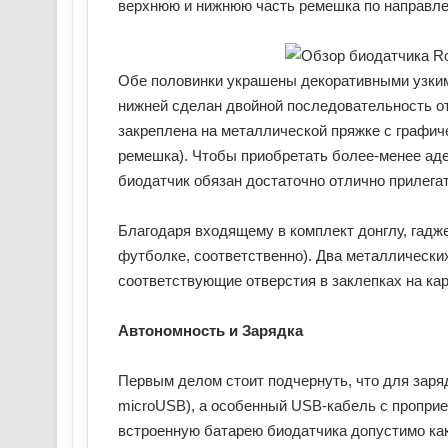
верхнюю и нижнюю часть ремешка по направл
Обе половинки украшены декоративными узкими
нижней сделан двойной последовательность от
закреплена на металлической пряжке с графич
ремешка). Чтобы приобретать более-менее ад
биодатчик обязан достаточно отлично прилегат
Благодаря входящему в комплект донглу, гадже
футболке, соответственно). Два металлически
соответствующие отверстия в заклепках на ка
Автономность и Зарядка
Первым делом стоит подчернуть, что для заряд
microUSB), а особенный USB-кабель с пропри
встроенную батарею биодатчика допустимо как