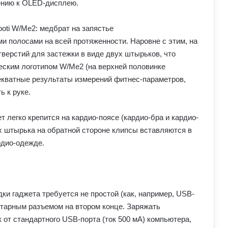
ению к OLED-дисплею.
 полосами на всей протяженности. Наровне с этим, на
верстий для застежки в виде двух штырьков, что
еским логотипом W/Me2 (на верхней половинке
екватные результаты измерений фитнес-параметров,
ь к руке.
т легко крепится на кардио-поясе (кардио-бра и кардио-
х штырька на обратной стороне клипсы вставляются в
рдио-одежде.
ки гаджета требуется не простой (как, например, USB-
етарным разъемом на втором конце. Заряжать
 от стандартного USB-порта (ток 500 мА) компьютера,