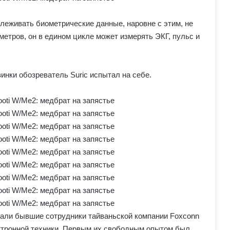
леживать биометрические данные, наровне с этим, не
етров, он в едином цикле может измерять ЭКГ, пульс и
нки обозреватель Suric испытал на себе.
тали бывшие сотрудники тайваньской компании Foxconn
ектронной техники. Первым их свободным опытом был