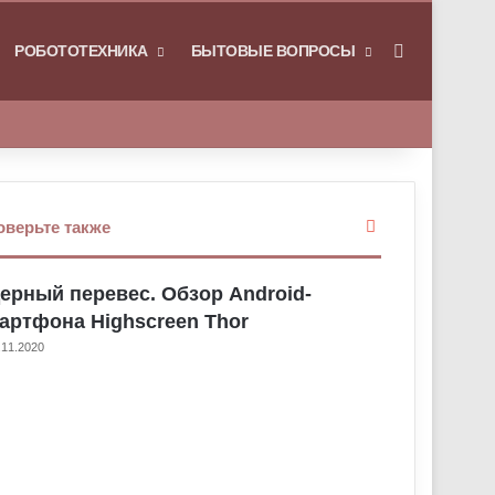
РОБОТОТЕХНИКА
БЫТОВЫЕ ВОПРОСЫ
Искать
З
оверьте также
а
к
ерный перевес. Обзор Android-
р
ы
артфона Highscreen Thor
т
.11.2020
ь