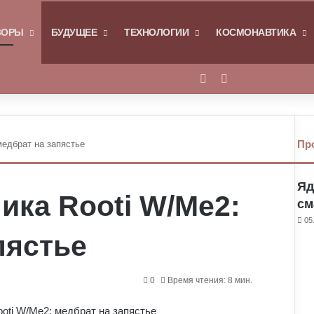
Я
ЗОРЫ
БУДУЩЕЕ
ТЕХНОЛОГИИ
КОСМОНАВТИКА
Войти
Switch skin
Пр
медбрат на запястье
Яд
ика Rooti W/Me2:
см
05
пястье
0
Время чтения: 8 мин.