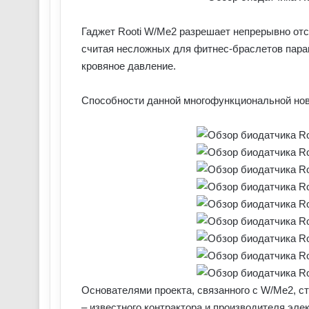
Гаджет Rooti W/Me2 разрешает непрерывно отс
считая несложных для фитнес-браслетов парам
кровяное давление.
Способности данной многофункциональной нови
Основателями проекта, связанного с W/Me2, с
– известного контрактора и производителя эл