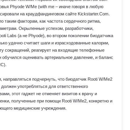
овья Phyode W/Me (with me – иначе говоря в любую
нсировали на краудфандинговом сайте Kickstarter.Com.
о таким факторам, как частота сердечного ритма,
аметрам. Окрыленные успехом, разработчики,
i Labs (а не Phyode), во втором поколении биодатчика
ько удачно считает шаги и израсходованные калории,
ту сокращений, реагирует на входящие телефонные
 он обучился оценивать артериальное давление, и баланс
С).
, направляться подчернуть, что биодатчик Rooti W/Me2
е должен употребляться для ответственного
ами, этот гаджет не отменяет визитов к врачу и
енки, полученные при помощи Rooti W/Me2, конкретно и
ующего медицинские учреждения.