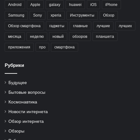
Android
Apple
galaxy
huawei
iOS
iPhone
Samsung
Sony
xperia
Инструменты
Обзор
Обзор смартфона
гаджеты
главные
лучшие
лучших
месяца
неделю
новый
обзоров
планшета
приложения
про
смартфона
Рубрики
Будущее
Бытовые вопросы
Космонавтика
Новости интернета
Обзор интернета
Обзоры