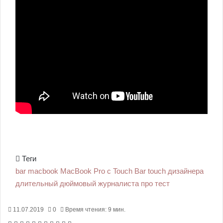
Теги
bar
macbook
MacBook Pro с Touch Bar
touch
дизайнера
длительный
дюймовый
журналиста
про
тест
11.07.2019
0
Время чтения: 9 мин.