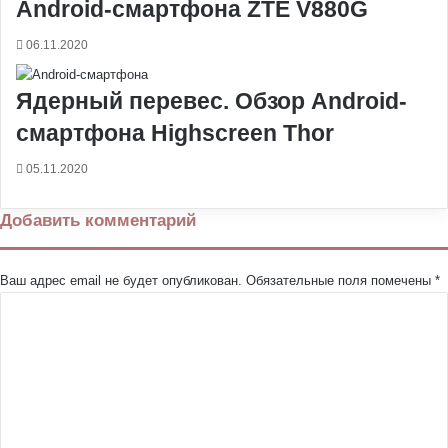
Android-смартфона ZTE V880G
06.11.2020
Ядерный перевес. Обзор Android-
смартфона Highscreen Thor
05.11.2020
Добавить комментарий
Ваш адрес email не будет опубликован.
Обязательные поля помечены
*
К
о
м
м
е
н
т