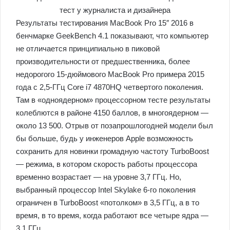
Результаты тестирования MacBook Pro 15″ 2016 в
бенчмарке GeekBench 4.1 показывают, что компьютер
не отличается принципиально в пиковой
производительности от предшественника, более
недорогого 15-дюймового MacBook Pro примера 2015
года с 2,5-ГГц Core i7 4870HQ четвертого поколения.
Там в «одноядерном» процессорном тесте результаты
колеблются в районе 4150 баллов, в многоядерном —
около 13 500. Отрыв от позапрошлогодней модели был
бы больше, будь у инженеров Apple возможность
сохранить для новинки громадную частоту TurboBoost
— режима, в котором скорость работы процессора
временно возрастает — на уровне 3,7 ГГц. Но,
выбранный процессор Intel Skylake 6-го поколения
ограничен в TurboBoost «потолком» в 3,5 ГГц, а в то
время, в то время, когда работают все четыре ядра —
3,1 ГГц.