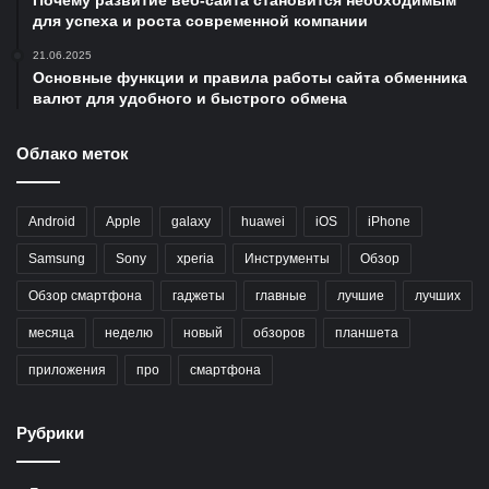
Почему развитие веб-сайта становится необходимым
для успеха и роста современной компании
21.06.2025
Основные функции и правила работы сайта обменника
валют для удобного и быстрого обмена
Облако меток
Android
Apple
galaxy
huawei
iOS
iPhone
Samsung
Sony
xperia
Инструменты
Обзор
Обзор смартфона
гаджеты
главные
лучшие
лучших
месяца
неделю
новый
обзоров
планшета
приложения
про
смартфона
Рубрики