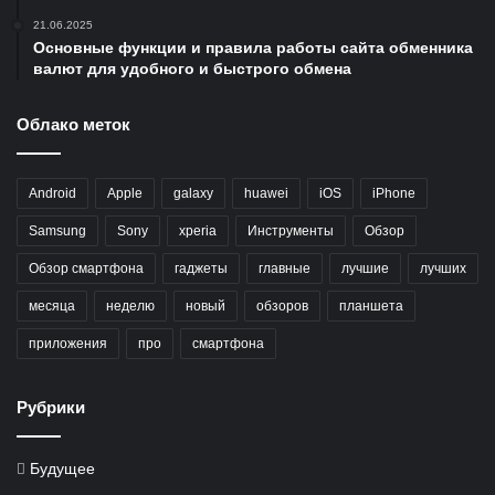
21.06.2025
Основные функции и правила работы сайта обменника
валют для удобного и быстрого обмена
Облако меток
Android
Apple
galaxy
huawei
iOS
iPhone
Samsung
Sony
xperia
Инструменты
Обзор
Обзор смартфона
гаджеты
главные
лучшие
лучших
месяца
неделю
новый
обзоров
планшета
приложения
про
смартфона
Рубрики
Будущее