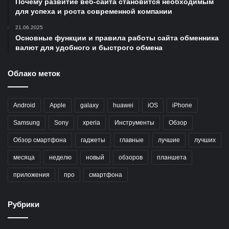
Почему развитие веб-сайта становится необходимым
для успеха и роста современной компании
21.06.2025
Основные функции и правила работы сайта обменника
валют для удобного и быстрого обмена
Облако меток
Android
Apple
galaxy
huawei
iOS
iPhone
Samsung
Sony
xperia
Инструменты
Обзор
Обзор смартфона
гаджеты
главные
лучшие
лучших
месяца
неделю
новый
обзоров
планшета
приложения
про
смартфона
Рубрики