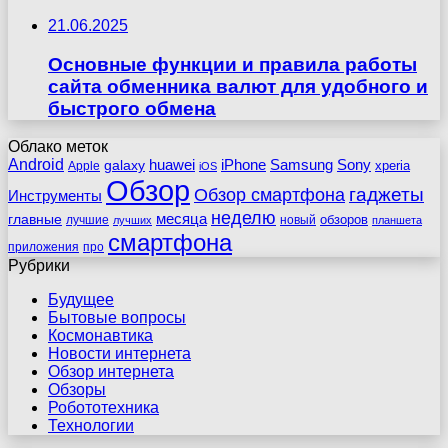
21.06.2025
Основные функции и правила работы
сайта обменника валют для удобного и
быстрого обмена
Облако меток
Android
huawei
iPhone
Samsung
Sony
galaxy
xperia
Apple
iOS
Обзор
гаджеты
Обзор смартфона
Инструменты
неделю
главные
месяца
обзоров
лучшие
новый
лучших
планшета
смартфона
приложения
про
Рубрики
Будущее
Бытовые вопросы
Космонавтика
Новости интернета
Обзор интернета
Обзоры
Робототехника
Технологии