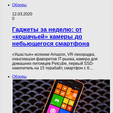
Обзоры
12.03.2020
0
Гаджеты за неделю: от
«кошачьей» камеры до
небьющегося смартфона
«Ушастые» колонки Amazon, VR-лихорадка,
охватившая фаворитов IT-рынка, камера для
домашних питомцев Petcube, первый SSD-
накопитель на 15 терабайт, смартфон с 6…
Обзоры