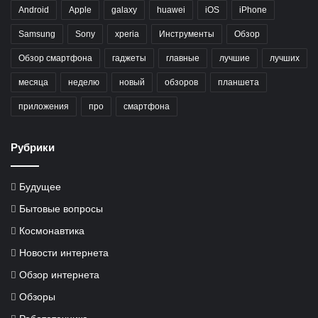
Android
Apple
galaxy
huawei
iOS
iPhone
Samsung
Sony
xperia
Инструменты
Обзор
Обзор смартфона
гаджеты
главные
лучшие
лучших
месяца
неделю
новый
обзоров
планшета
приложения
про
смартфона
Рубрики
Будущее
Бытовые вопросы
Космонавтика
Новости интернета
Обзор интернета
Обзоры