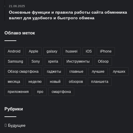
21.06.2025
Основные функции и правила работы сайта обменника
валют для удобного и быстрого обмена
Облако меток
Android
Apple
galaxy
huawei
iOS
iPhone
Samsung
Sony
xperia
Инструменты
Обзор
Обзор смартфона
гаджеты
главные
лучшие
лучших
месяца
неделю
новый
обзоров
планшета
приложения
про
смартфона
Рубрики
Будущее