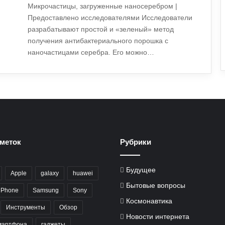
Микрочастицы, загруженные наносеребром |
Предоставлено исследователями Исследователи
разрабатывают простой и «зеленый» метод
получения антибактериального порошка с
наночастицами серебра. Его можно…
меток
Рубрики
Будущее
Apple
galaxy
huawei
Бытовые вопросы
iPhone
Samsung
Sony
Космонавтика
Инструменты
Обзор
Новости интернета
мартфона
гаджеты