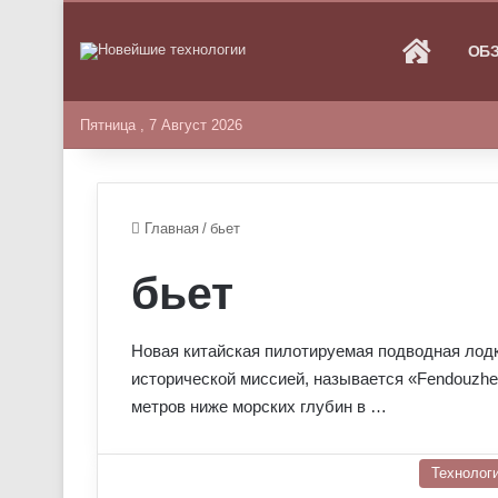
ГЛАВНА
ОБ
Пятница , 7 Август 2026
Главная
/
бьет
бьет
Новая китайская пилотируемая подводная лодка
исторической миссией, называется «Fendouzhe
метров ниже морских глубин в …
Технолог