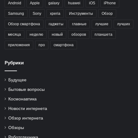
Android
Apple
galaxy
huawei
iOS
iPhone
Samsung
Sony
xperia
Инструменты
Обзор
Обзор смартфона
гаджеты
главные
лучшие
лучших
месяца
неделю
новый
обзоров
планшета
приложения
про
смартфона
Рубрики
Будущее
Бытовые вопросы
Космонавтика
Новости интернета
Обзор интернета
Обзоры
Робототехника