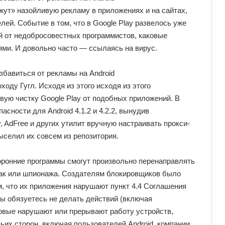
жут» назойливую рекламу в приложениях и на сайтах,
лей. Событие в том, что в Google Play развелось уже
й от недобросовестных программистов, каковые
и. И довольно часто — ссылаясь на вирус.
ду Гугл. Исходя из этого исходя из этого
вую чистку Google Play от подобных приложений. В
сности для Android 4.1.2 и 4.2.2, вынудив
, AdFree и других утилит вручную настраивать прокси-
выселил их совсем из репозитория.
торонние программы смогут произвольно перенаправлять
так или шпионажа. Создателям блокировщиков было
м, что их приложения нарушают пункт 4.4 Соглашения
Вы обязуетесь не делать действий (включая
ковые нарушают или прерывают работу устройств,
тьих сторон, включая пользователей Android, компании