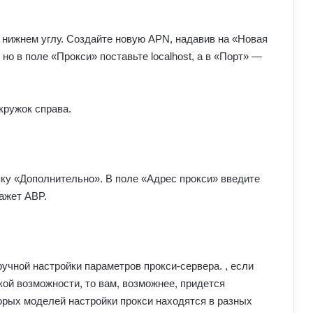
м нижнем углу. Создайте новую APN, надавив на «Новая
но в поле «Прокси» поставьте localhost, а в «Порт» —
кружок справа.
опку «Дополнительно». В поле «Адрес прокси» введите
кажет ABP.
ручной настройки параметров прокси-сервера. , если
ой возможности, то вам, возможнее, придется
торых моделей настройки прокси находятся в разных