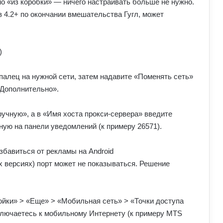
о «из коробки» — ничего настраивать больше не нужно.
в 4.2+ по окончании вмешательства Гугл, может
)
 палец на нужной сети, затем надавите «Поменять сеть»
 «Дополнительно».
ручную», а в «Имя хоста прокси-сервера» введите
нную на панели уведомлений (к примеру 26571).
их версиях) порт может не показываться. Решение
ройки» > «Еще» > «Мобильная сеть» > «Точки доступа
дключаетесь к мобильному Интернету (к примеру MTS