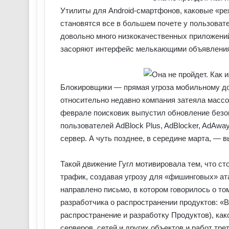
Утилиты для Android-смартфонов, каковые «ре
становятся все в большем почете у пользовате
довольно много низкокачественных приложени
засоряют интерфейс мелькающими объявлениям
Блокировщики — прямая угроза мобильному дохо
относительно недавно компания затеяла массо
феврале поисковик выпустил обновление безопа
пользователей AdBlock Plus, AdBlocker, AdAway
сервер. А чуть позднее, в середине марта, — 
Такой движение Гугл мотивировала тем, что с
трафик, создавая угрозу для «фишинговых» а
направлено письмо, в котором говорилось о то
разработчика о распространении продуктов: «
распространение и разработку Продуктов), ка
серверов, сетей и других объектов и работ тре