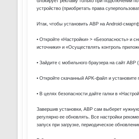
блокирует рекламу только при подключении по
устройство (приобретать права суперпользоват
Итак, чтобы установить ABP на Android-смартф
• Откройте «Настройки» > «Безопасность» и с
источники» и «Осуществлять контроль прилож
• Зайдите с мобильного браузера на сайт ABP (
• Откройте скачанный APK-файл и установите 
• В целях безопасности дайте галки в «Настрой
Завершив установки, ABP сам выберет нужную 
регулярно ее обновлять. Все настройки реком
запуск при загрузке, периодическое обновление 