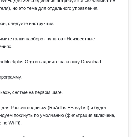
 Wi-Fi. Для 3G-соединения потребуется «взламывать»
еля), но это тема для отдельного управления.
он, следуйте инструкции:
нимите галки наоборот пунктов «Неизвестные
ения».
adblockplus.Org) и надавите на кнопку Download.
программу.
ках», снятые на первом шаге.
для России подписку (RuAdList+EasyList) и будет
ендуем покинуть по умолчанию (фильтрация включена,
по Wi-Fi).