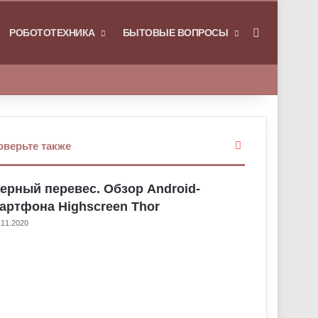
РОБОТОТЕХНИКА
БЫТОВЫЕ ВОПРОСЫ
Искать
З
оверьте также
а
к
ерный перевес. Обзор Android-
р
ы
артфона Highscreen Thor
т
.11.2020
ь