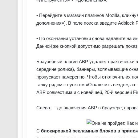
• Перейдите в магазин плагинов Mozilla, кликн
дополнения»). В поле поиска введите Adblock P
• По окончании установки снова надавите на и
Данной же кнопкой допустимо разрешать показ
Браузерный плагин ABP удаляет практически вс
середине ролика), баннеры, всплывающие окна 
пропускает намеренно. Чтобы отключить их пол
галку рядом с пунктом «Отключить везде», а 
ABP совместима и с новейшей, 20-й версией Fir
Слева — до включения ABP в браузере, справ
С
блокировкой рекламных блоков в прило