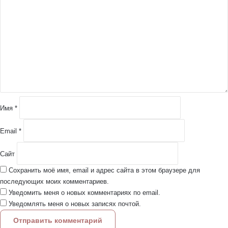
о
м
м
е
н
т
а
р
и
й
Имя
*
*
Email
*
Сайт
Сохранить моё имя, email и адрес сайта в этом браузере для
последующих моих комментариев.
Уведомить меня о новых комментариях по email.
Уведомлять меня о новых записях почтой.