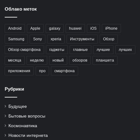
Облако меток
Android
Apple
galaxy
huawei
iOS
iPhone
Samsung
Sony
xperia
Инструменты
Обзор
Обзор смартфона
гаджеты
главные
лучшие
лучших
месяца
неделю
новый
обзоров
планшета
приложения
про
смартфона
Рубрики
Будущее
Бытовые вопросы
Космонавтика
Новости интернета