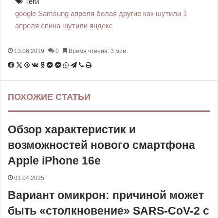
Теги
google
Samsung
апреля
белая
другие
как шутили 1
апреля
спина
шутили
яндекс
13.06.2019
0
Время чтения: 3 мин.
F
X
P
В
О
M
M
W
T
V
П
a
i
к
д
e
e
h
e
i
е
c
n
о
н
s
s
a
l
b
ч
ПОХОЖИЕ СТАТЬИ
e
t
н
о
s
s
t
e
e
а
b
e
т
к
e
e
s
g
r
т
o
r
а
л
n
n
A
r
а
Обзор характеристик и
o
e
к
а
g
g
p
a
т
k
s
т
с
e
e
p
m
ь
возможностей нового смартфона
t
е
с
r
r
н
Apple iPhone 16e
и
к
01.04.2025
и
Вариант омикрон: причиной может
быть «столкновение» SARS-CoV-2 с