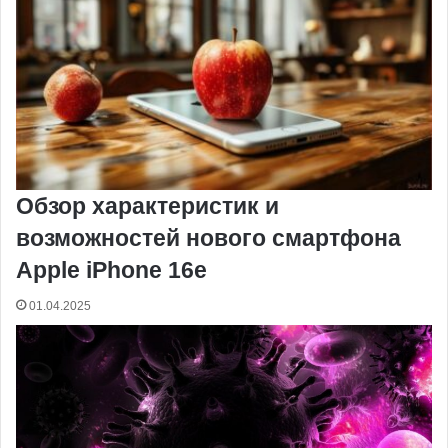
t
е
с
r
r
н
и
к
и
Обзор характеристик и
возможностей нового смартфона
Apple iPhone 16e
01.04.2025