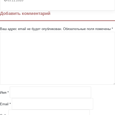
05.11.2020
Добавить комментарий
Ваш адрес email не будет опубликован.
Обязательные поля помечены
*
К
о
м
м
е
н
т
а
р
и
й
Имя
*
*
Email
*