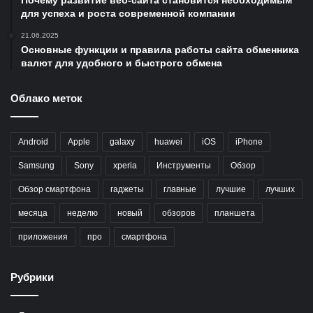
Почему развитие веб-сайта становится необходимым
для успеха и роста современной компании
21.06.2025
Основные функции и правила работы сайта обменника
валют для удобного и быстрого обмена
Облако меток
Android
Apple
galaxy
huawei
iOS
iPhone
Samsung
Sony
xperia
Инструменты
Обзор
Обзор смартфона
гаджеты
главные
лучшие
лучших
месяца
неделю
новый
обзоров
планшета
приложения
про
смартфона
Рубрики