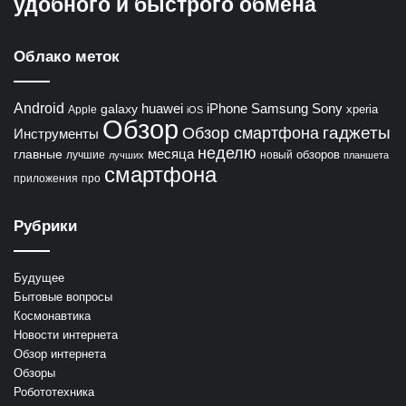
удобного и быстрого обмена
Облако меток
Android
huawei
iPhone
Samsung
Sony
galaxy
xperia
Apple
iOS
Обзор
гаджеты
Обзор смартфона
Инструменты
неделю
главные
месяца
обзоров
лучшие
новый
лучших
планшета
смартфона
приложения
про
Рубрики
Будущее
Бытовые вопросы
Космонавтика
Новости интернета
Обзор интернета
Обзоры
Робототехника