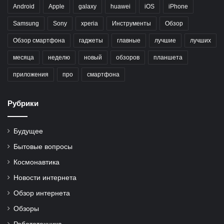
Android
Apple
galaxy
huawei
iOS
iPhone
Samsung
Sony
xperia
Инструменты
Обзор
Обзор смартфона
гаджеты
главные
лучшие
лучших
месяца
неделю
новый
обзоров
планшета
приложения
про
смартфона
Рубрики
Будущее
Бытовые вопросы
Космонавтика
Новости интернета
Обзор интернета
Обзоры