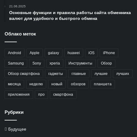
21.06.2025
Основные функции и правила работы сайта обменника
валют для удобного и быстрого обмена
Облако меток
Android
Apple
galaxy
huawei
iOS
iPhone
Samsung
Sony
xperia
Инструменты
Обзор
Обзор смартфона
гаджеты
главные
лучшие
лучших
месяца
неделю
новый
обзоров
планшета
приложения
про
смартфона
Рубрики
Будущее